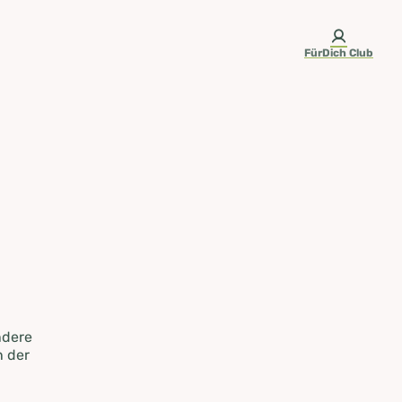
FürDich Club
ndere
n der