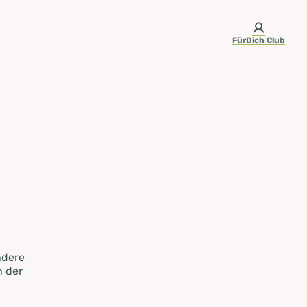
FürDich Club
ndere
n der