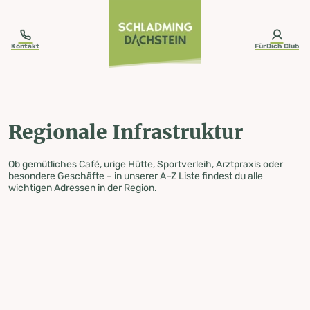
table-of-content.title
Regionale Infrastruktur
Zum Inhalt springen
Zum Inhaltsverzeichnis springen
Zur Navigation springen
Kontakt
FürDich Club
Regionale Infrastruktur
Ob gemütliches Café, urige Hütte, Sportverleih, Arztpraxis oder
besondere Geschäfte – in unserer A–Z Liste findest du alle
wichtigen Adressen in der Region.