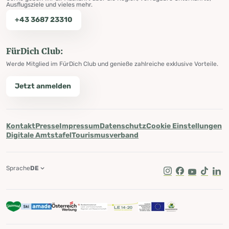
Ausflugsziele und vieles mehr.
+43 3687 23310
FürDich Club:
Werde Mitglied im FürDich Club und genieße zahlreiche exklusive Vorteile.
Jetzt anmelden
Kontakt
Presse
Impressum
Datenschutz
Cookie Einstellungen
Digitale Amtstafel
Tourismusverband
Sprache
DE
Instagram
Facebook
Youtube
Tik Tok
Lin