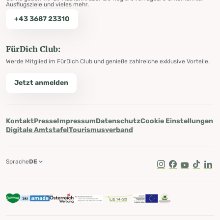
Ausflugsziele und vieles mehr.
+43 3687 23310
FürDich Club:
Werde Mitglied im FürDich Club und genieße zahlreiche exklusive Vorteile.
Jetzt anmelden
Kontakt
Presse
Impressum
Datenschutz
Cookie Einstellungen
Digitale Amtstafel
Tourismusverband
Sprache
DE
Instagram
Facebook
Youtube
Tik Tok
Lin