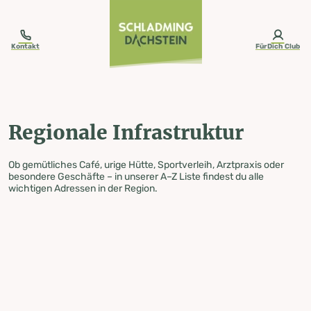
table-of-content.title
Regionale Infrastruktur
Zum Inhalt springen
Zum Inhaltsverzeichnis springen
Zur Navigation springen
Kontakt
FürDich Club
Regionale Infrastruktur
Ob gemütliches Café, urige Hütte, Sportverleih, Arztpraxis oder
besondere Geschäfte – in unserer A–Z Liste findest du alle
wichtigen Adressen in der Region.