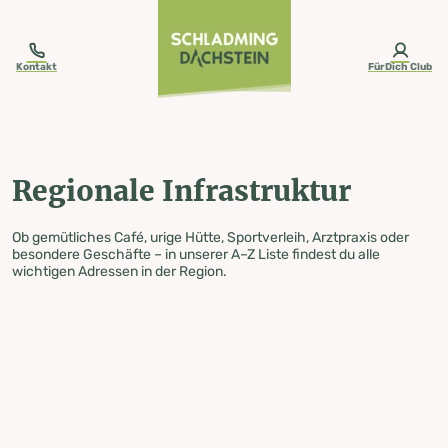
table-of-content.title
Regionale Infrastruktur
Zum Inhalt springen
Zum Inhaltsverzeichnis springen
Zur Navigation springen
Kontakt
FürDich Club
Regionale Infrastruktur
Ob gemütliches Café, urige Hütte, Sportverleih, Arztpraxis oder
besondere Geschäfte – in unserer A–Z Liste findest du alle
wichtigen Adressen in der Region.