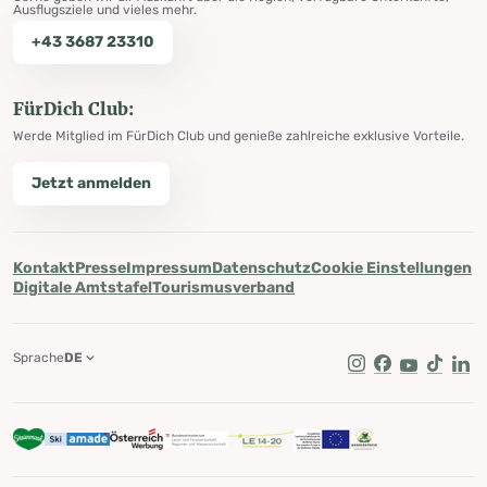
Ausflugsziele und vieles mehr.
+43 3687 23310
FürDich Club:
Werde Mitglied im FürDich Club und genieße zahlreiche exklusive Vorteile.
Jetzt anmelden
Kontakt
Presse
Impressum
Datenschutz
Cookie Einstellungen
Digitale Amtstafel
Tourismusverband
Sprache
DE
Instagram
Facebook
Youtube
Tik Tok
Lin