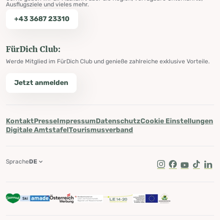
Ausflugsziele und vieles mehr.
+43 3687 23310
FürDich Club:
Werde Mitglied im FürDich Club und genieße zahlreiche exklusive Vorteile.
Jetzt anmelden
Kontakt
Presse
Impressum
Datenschutz
Cookie Einstellungen
Digitale Amtstafel
Tourismusverband
Sprache
DE
Instagram
Facebook
Youtube
Tik Tok
Lin