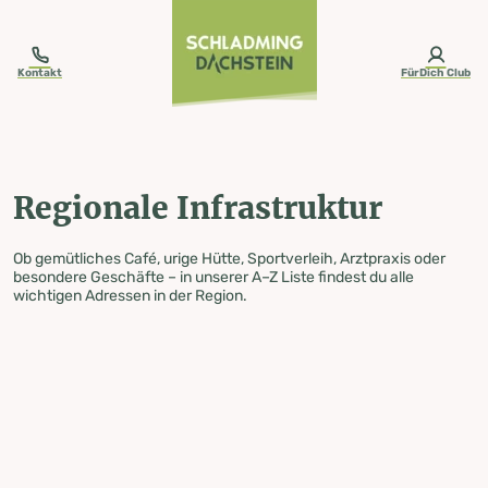
table-of-content.title
Regionale Infrastruktur
Zum Inhalt springen
Zum Inhaltsverzeichnis springen
Zur Navigation springen
Kontakt
FürDich Club
Regionale Infrastruktur
Ob gemütliches Café, urige Hütte, Sportverleih, Arztpraxis oder
besondere Geschäfte – in unserer A–Z Liste findest du alle
wichtigen Adressen in der Region.