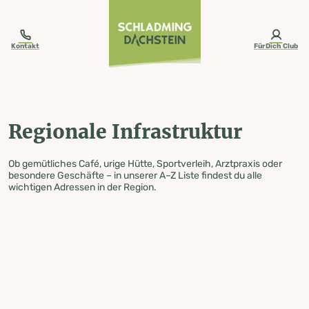
table-of-content.title
Regionale Infrastruktur
Zum Inhalt springen
Zum Inhaltsverzeichnis springen
Zur Navigation springen
Kontakt
FürDich Club
Regionale Infrastruktur
Ob gemütliches Café, urige Hütte, Sportverleih, Arztpraxis oder
besondere Geschäfte – in unserer A–Z Liste findest du alle
wichtigen Adressen in der Region.