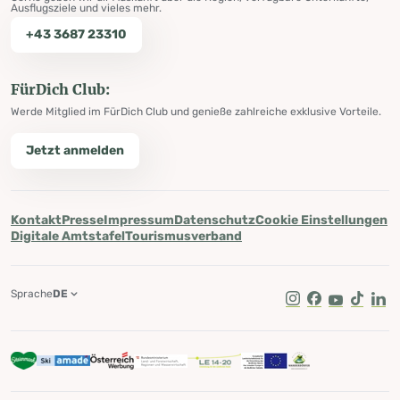
Ausflugsziele und vieles mehr.
+43 3687 23310
FürDich Club:
Werde Mitglied im FürDich Club und genieße zahlreiche exklusive Vorteile.
Jetzt anmelden
Kontakt
Presse
Impressum
Datenschutz
Cookie Einstellungen
Digitale Amtstafel
Tourismusverband
Sprache
DE
Instagram
Facebook
Youtube
Tik Tok
Lin