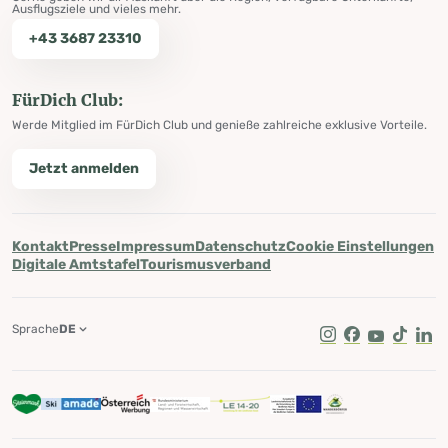
Ausflugsziele und vieles mehr.
+43 3687 23310
FürDich Club:
Werde Mitglied im FürDich Club und genieße zahlreiche exklusive Vorteile.
Jetzt anmelden
Kontakt
Presse
Impressum
Datenschutz
Cookie Einstellungen
Digitale Amtstafel
Tourismusverband
Sprache
DE
Instagram
Facebook
Youtube
Tik Tok
Lin