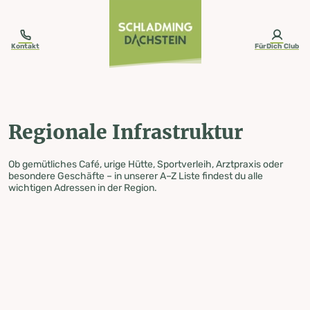
table-of-content.title
Regionale Infrastruktur
Zum Inhalt springen
Zum Inhaltsverzeichnis springen
Zur Navigation springen
Kontakt
FürDich Club
Regionale Infrastruktur
Ob gemütliches Café, urige Hütte, Sportverleih, Arztpraxis oder
besondere Geschäfte – in unserer A–Z Liste findest du alle
wichtigen Adressen in der Region.