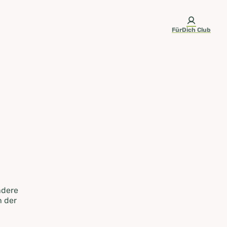
FürDich Club
ndere
n der