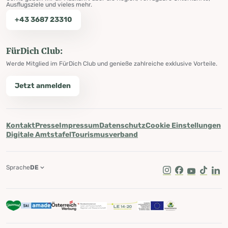
Ausflugsziele und vieles mehr.
+43 3687 23310
FürDich Club:
Werde Mitglied im FürDich Club und genieße zahlreiche exklusive Vorteile.
Jetzt anmelden
Kontakt
Presse
Impressum
Datenschutz
Cookie Einstellungen
Digitale Amtstafel
Tourismusverband
Sprache
DE
Instagram
Facebook
Youtube
Tik Tok
Lin