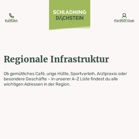
table-of-content.title
Regionale Infrastruktur
Zum Inhalt springen
Zum Inhaltsverzeichnis springen
Zur Navigation springen
Kontakt
FürDich Club
Regionale Infrastruktur
Ob gemütliches Café, urige Hütte, Sportverleih, Arztpraxis oder
besondere Geschäfte – in unserer A–Z Liste findest du alle
wichtigen Adressen in der Region.