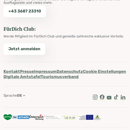
Ausflugsziele und vieles mehr.
+43 3687 23310
FürDich Club:
Werde Mitglied im FürDich Club und genieße zahlreiche exklusive Vorteile.
Jetzt anmelden
Kontakt
Presse
Impressum
Datenschutz
Cookie Einstellungen
Digitale Amtstafel
Tourismusverband
Sprache
DE
Instagram
Facebook
Youtube
Tik Tok
Lin