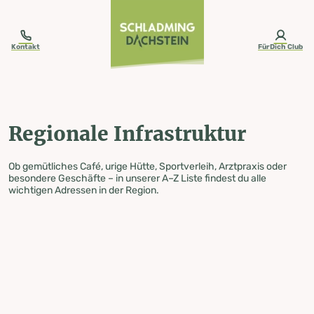
table-of-content.title
Regionale Infrastruktur
Zum Inhalt springen
Zum Inhaltsverzeichnis springen
Zur Navigation springen
Kontakt
FürDich Club
Regionale Infrastruktur
Ob gemütliches Café, urige Hütte, Sportverleih, Arztpraxis oder
besondere Geschäfte – in unserer A–Z Liste findest du alle
wichtigen Adressen in der Region.