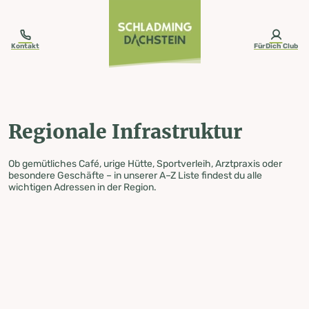
table-of-content.title
Regionale Infrastruktur
Zum Inhalt springen
Zum Inhaltsverzeichnis springen
Zur Navigation springen
Kontakt
FürDich Club
Regionale Infrastruktur
Ob gemütliches Café, urige Hütte, Sportverleih, Arztpraxis oder
besondere Geschäfte – in unserer A–Z Liste findest du alle
wichtigen Adressen in der Region.