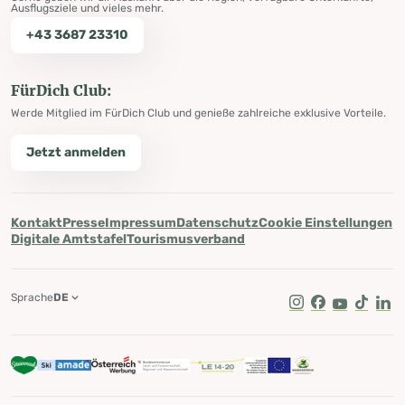
Ausflugsziele und vieles mehr.
+43 3687 23310
FürDich Club:
Werde Mitglied im FürDich Club und genieße zahlreiche exklusive Vorteile.
Jetzt anmelden
Kontakt
Presse
Impressum
Datenschutz
Cookie Einstellungen
Digitale Amtstafel
Tourismusverband
Sprache
DE
Instagram
Facebook
Youtube
Tik Tok
Lin