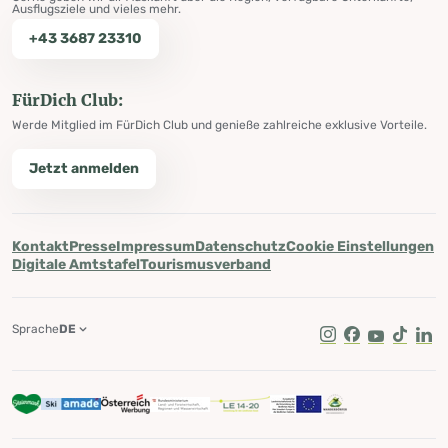
Ausflugsziele und vieles mehr.
+43 3687 23310
FürDich Club:
Werde Mitglied im FürDich Club und genieße zahlreiche exklusive Vorteile.
Jetzt anmelden
Kontakt
Presse
Impressum
Datenschutz
Cookie Einstellungen
Digitale Amtstafel
Tourismusverband
Sprache
DE
Instagram
Facebook
Youtube
Tik Tok
Lin