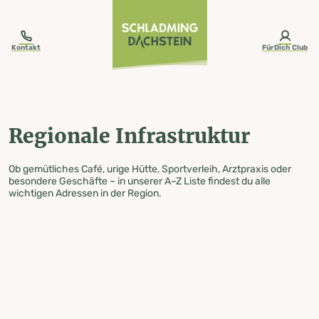
table-of-content.title
Regionale Infrastruktur
Zum Inhalt springen
Zum Inhaltsverzeichnis springen
Zur Navigation springen
Kontakt
FürDich Club
Regionale Infrastruktur
Ob gemütliches Café, urige Hütte, Sportverleih, Arztpraxis oder
besondere Geschäfte – in unserer A–Z Liste findest du alle
wichtigen Adressen in der Region.