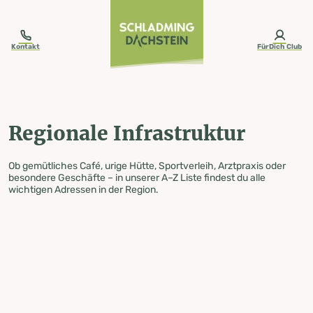
table-of-content.title
Regionale Infrastruktur
Zum Inhalt springen
Zum Inhaltsverzeichnis springen
Zur Navigation springen
Kontakt
FürDich Club
Regionale Infrastruktur
Ob gemütliches Café, urige Hütte, Sportverleih, Arztpraxis oder
besondere Geschäfte – in unserer A–Z Liste findest du alle
wichtigen Adressen in der Region.