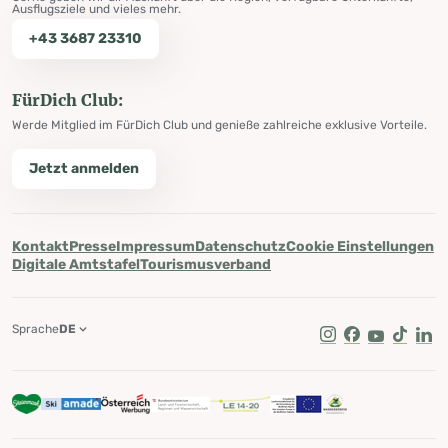
Ausflugsziele und vieles mehr.
+43 3687 23310
FürDich Club:
Werde Mitglied im FürDich Club und genieße zahlreiche exklusive Vorteile.
Jetzt anmelden
Kontakt
Presse
Impressum
Datenschutz
Cookie Einstellungen
Digitale Amtstafel
Tourismusverband
Sprache
DE
Instagram
Facebook
Youtube
Tik Tok
Lin