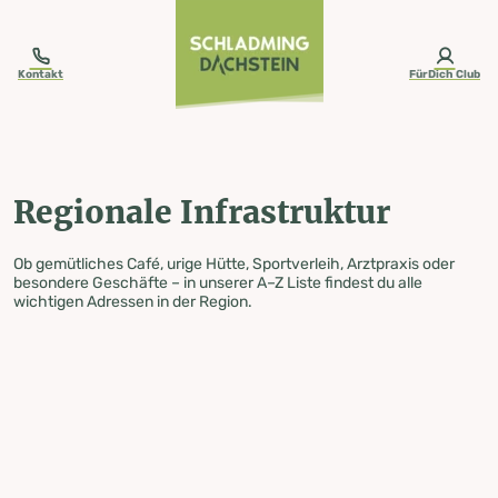
table-of-content.title
Regionale Infrastruktur
Zum Inhalt springen
Zum Inhaltsverzeichnis springen
Zur Navigation springen
Kontakt
FürDich Club
Regionale Infrastruktur
Ob gemütliches Café, urige Hütte, Sportverleih, Arztpraxis oder
besondere Geschäfte – in unserer A–Z Liste findest du alle
wichtigen Adressen in der Region.