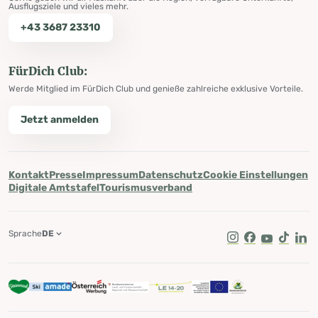
Ausflugsziele und vieles mehr.
+43 3687 23310
FürDich Club:
Werde Mitglied im FürDich Club und genieße zahlreiche exklusive Vorteile.
Jetzt anmelden
Kontakt
Presse
Impressum
Datenschutz
Cookie Einstellungen
Digitale Amtstafel
Tourismusverband
Sprache
DE
Instagram
Facebook
Youtube
Tik Tok
Lin