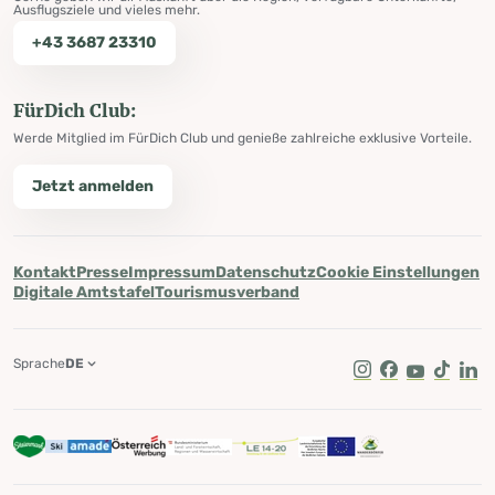
Ausflugsziele und vieles mehr.
+43 3687 23310
FürDich Club:
Werde Mitglied im FürDich Club und genieße zahlreiche exklusive Vorteile.
Jetzt anmelden
Kontakt
Presse
Impressum
Datenschutz
Cookie Einstellungen
Digitale Amtstafel
Tourismusverband
Sprache
DE
Instagram
Facebook
Youtube
Tik Tok
Lin