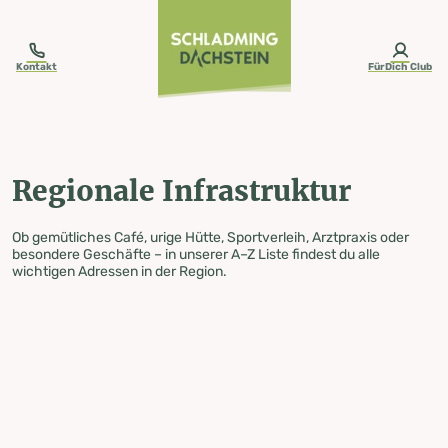
table-of-content.title
Regionale Infrastruktur
Zum Inhalt springen
Zum Inhaltsverzeichnis springen
Zur Navigation springen
Kontakt
FürDich Club
Regionale Infrastruktur
Ob gemütliches Café, urige Hütte, Sportverleih, Arztpraxis oder
besondere Geschäfte – in unserer A–Z Liste findest du alle
wichtigen Adressen in der Region.