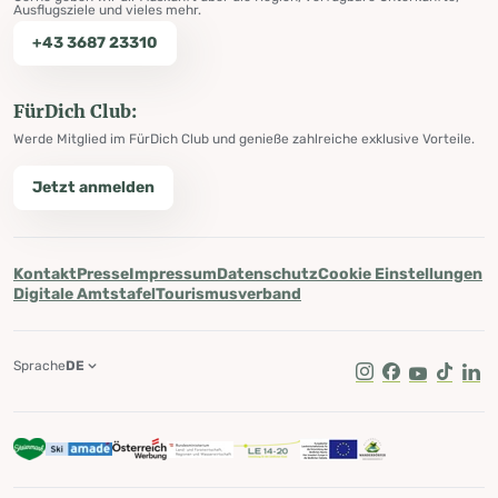
Ausflugsziele und vieles mehr.
+43 3687 23310
FürDich Club:
Werde Mitglied im FürDich Club und genieße zahlreiche exklusive Vorteile.
Jetzt anmelden
Kontakt
Presse
Impressum
Datenschutz
Cookie Einstellungen
Digitale Amtstafel
Tourismusverband
Sprache
DE
Instagram
Facebook
Youtube
Tik Tok
Lin