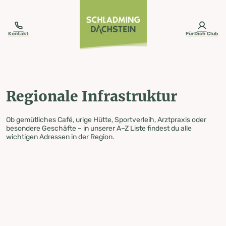
table-of-content.title
Regionale Infrastruktur
Zum Inhalt springen
Zum Inhaltsverzeichnis springen
Zur Navigation springen
Kontakt
FürDich Club
Regionale Infrastruktur
Ob gemütliches Café, urige Hütte, Sportverleih, Arztpraxis oder
besondere Geschäfte – in unserer A–Z Liste findest du alle
wichtigen Adressen in der Region.