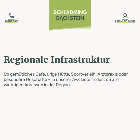
table-of-content.title
Regionale Infrastruktur
Zum Inhalt springen
Zum Inhaltsverzeichnis springen
Zur Navigation springen
Kontakt
FürDich Club
Regionale Infrastruktur
Ob gemütliches Café, urige Hütte, Sportverleih, Arztpraxis oder
besondere Geschäfte – in unserer A–Z Liste findest du alle
wichtigen Adressen in der Region.