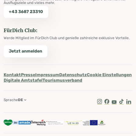
Ausflugsziele und vieles mehr.
+43 3687 23310
FürDich Club:
Werde Mitglied im FürDich Club und genieße zahlreiche exklusive Vorteile.
Jetzt anmelden
Kontakt
Presse
Impressum
Datenschutz
Cookie Einstellungen
Digitale Amtstafel
Tourismusverband
Sprache
DE
Instagram
Facebook
Youtube
Tik Tok
Lin