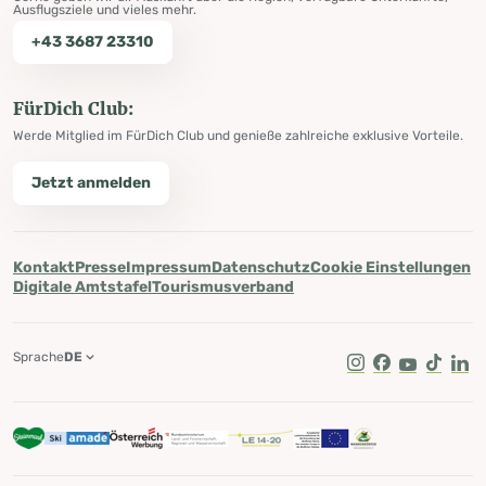
Ausflugsziele und vieles mehr.
+43 3687 23310
FürDich Club:
Werde Mitglied im FürDich Club und genieße zahlreiche exklusive Vorteile.
Jetzt anmelden
Kontakt
Presse
Impressum
Datenschutz
Cookie Einstellungen
Digitale Amtstafel
Tourismusverband
Sprache
DE
Instagram
Facebook
Youtube
Tik Tok
Lin