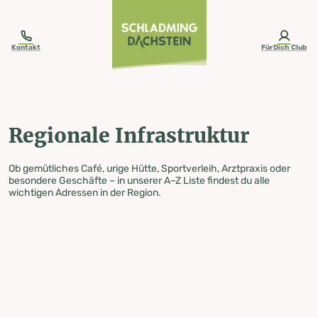
table-of-content.title
Regionale Infrastruktur
Zum Inhalt springen
Zum Inhaltsverzeichnis springen
Zur Navigation springen
Kontakt
FürDich Club
Regionale Infrastruktur
Ob gemütliches Café, urige Hütte, Sportverleih, Arztpraxis oder
besondere Geschäfte – in unserer A–Z Liste findest du alle
wichtigen Adressen in der Region.