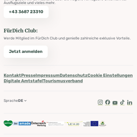
Ausflugsziele und vieles mehr.
+43 3687 23310
FürDich Club:
Werde Mitglied im FürDich Club und genieße zahlreiche exklusive Vorteile.
Jetzt anmelden
Kontakt
Presse
Impressum
Datenschutz
Cookie Einstellungen
Digitale Amtstafel
Tourismusverband
Sprache
DE
Instagram
Facebook
Youtube
Tik Tok
Lin