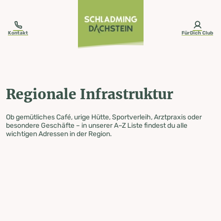
table-of-content.title
Regionale Infrastruktur
Zum Inhalt springen
Zum Inhaltsverzeichnis springen
Zur Navigation springen
Kontakt
FürDich Club
Regionale Infrastruktur
Ob gemütliches Café, urige Hütte, Sportverleih, Arztpraxis oder
besondere Geschäfte – in unserer A–Z Liste findest du alle
wichtigen Adressen in der Region.