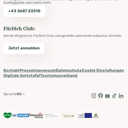
Ausflugsziele und vieles mehr.
+43 3687 23310
FürDich Club:
Werde Mitglied im FürDich Club und genieße zahlreiche exklusive Vorteile.
Jetzt anmelden
Kontakt
Presse
Impressum
Datenschutz
Cookie Einstellungen
Digitale Amtstafel
Tourismusverband
Sprache
DE
Instagram
Facebook
Youtube
Tik Tok
Lin