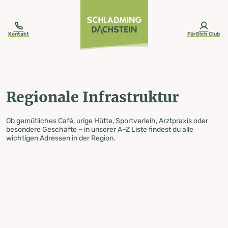
table-of-content.title
Regionale Infrastruktur
Zum Inhalt springen
Zum Inhaltsverzeichnis springen
Zur Navigation springen
Kontakt
FürDich Club
Regionale Infrastruktur
Ob gemütliches Café, urige Hütte, Sportverleih, Arztpraxis oder
besondere Geschäfte – in unserer A–Z Liste findest du alle
wichtigen Adressen in der Region.