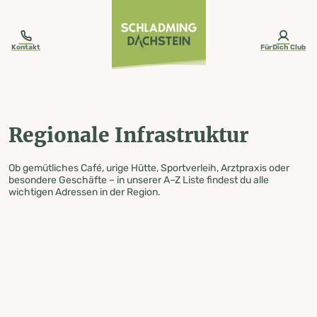
table-of-content.title
Regionale Infrastruktur
Zum Inhalt springen
Zum Inhaltsverzeichnis springen
Zur Navigation springen
Kontakt
FürDich Club
Regionale Infrastruktur
Ob gemütliches Café, urige Hütte, Sportverleih, Arztpraxis oder
besondere Geschäfte – in unserer A–Z Liste findest du alle
wichtigen Adressen in der Region.