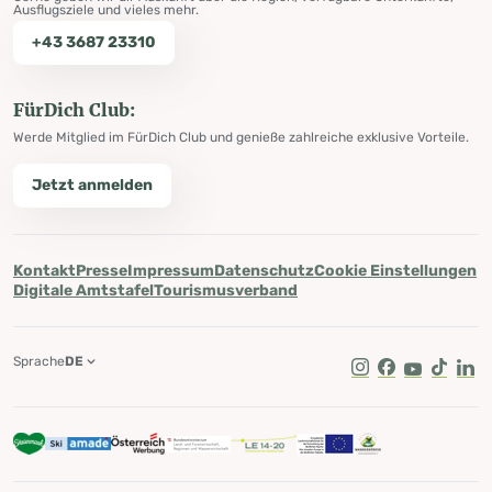
Ausflugsziele und vieles mehr.
+43 3687 23310
FürDich Club:
Werde Mitglied im FürDich Club und genieße zahlreiche exklusive Vorteile.
Jetzt anmelden
Kontakt
Presse
Impressum
Datenschutz
Cookie Einstellungen
Digitale Amtstafel
Tourismusverband
Sprache
DE
Instagram
Facebook
Youtube
Tik Tok
Lin