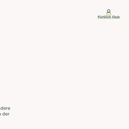
FürDich Club
ndere
n der