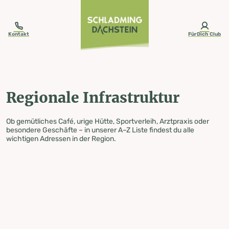
table-of-content.title
Regionale Infrastruktur
Zum Inhalt springen
Zum Inhaltsverzeichnis springen
Zur Navigation springen
Kontakt
FürDich Club
Regionale Infrastruktur
Ob gemütliches Café, urige Hütte, Sportverleih, Arztpraxis oder
besondere Geschäfte – in unserer A–Z Liste findest du alle
wichtigen Adressen in der Region.