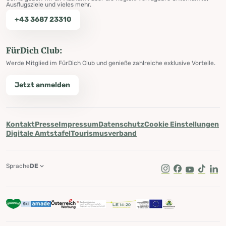
Ausflugsziele und vieles mehr.
+43 3687 23310
FürDich Club:
Werde Mitglied im FürDich Club und genieße zahlreiche exklusive Vorteile.
Jetzt anmelden
Kontakt
Presse
Impressum
Datenschutz
Cookie Einstellungen
Digitale Amtstafel
Tourismusverband
Sprache
DE
Instagram
Facebook
Youtube
Tik Tok
Lin