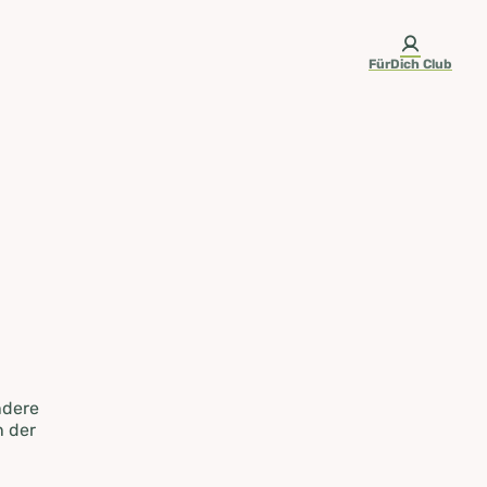
FürDich Club
ndere
n der