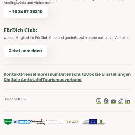
Ausflugsziele und vieles mehr.
+43 3687 23310
FürDich Club:
Werde Mitglied im FürDich Club und genieße zahlreiche exklusive Vorteile.
Jetzt anmelden
Kontakt
Presse
Impressum
Datenschutz
Cookie Einstellungen
Digitale Amtstafel
Tourismusverband
Sprache
DE
Instagram
Facebook
Youtube
Tik Tok
Lin