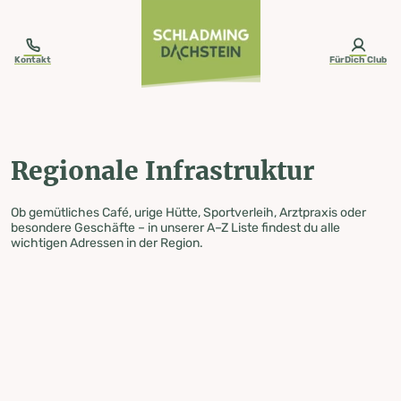
table-of-content.title
Regionale Infrastruktur
Zum Inhalt springen
Zum Inhaltsverzeichnis springen
Zur Navigation springen
Kontakt
FürDich Club
Regionale Infrastruktur
Ob gemütliches Café, urige Hütte, Sportverleih, Arztpraxis oder
besondere Geschäfte – in unserer A–Z Liste findest du alle
wichtigen Adressen in der Region.