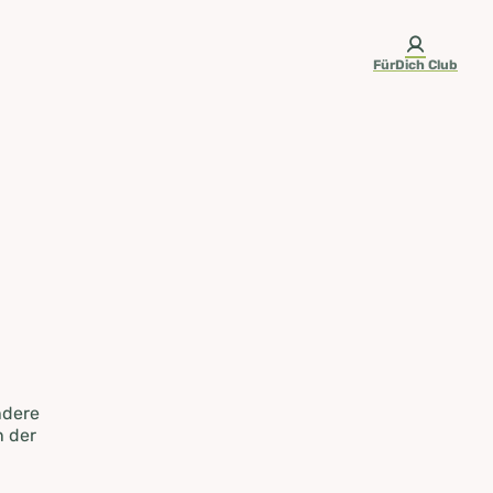
FürDich Club
ndere
n der