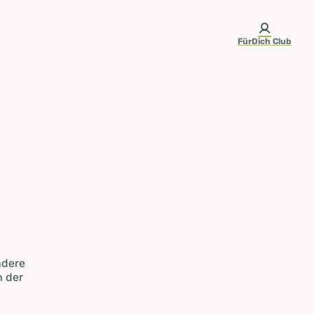
FürDich Club
ndere
n der