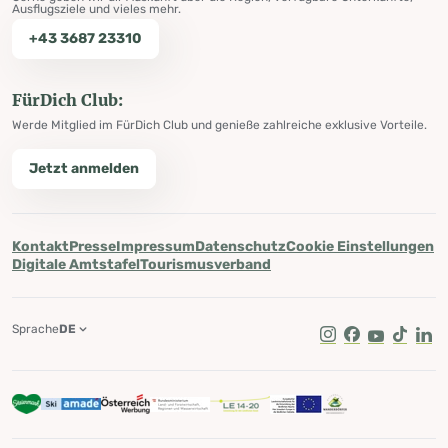
Ausflugsziele und vieles mehr.
+43 3687 23310
FürDich Club:
Werde Mitglied im FürDich Club und genieße zahlreiche exklusive Vorteile.
Jetzt anmelden
Kontakt
Presse
Impressum
Datenschutz
Cookie Einstellungen
Digitale Amtstafel
Tourismusverband
Sprache
DE
Instagram
Facebook
Youtube
Tik Tok
Lin