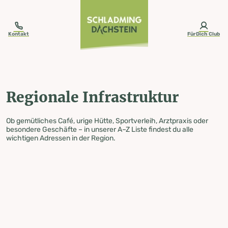
table-of-content.title
Regionale Infrastruktur
Zum Inhalt springen
Zum Inhaltsverzeichnis springen
Zur Navigation springen
Kontakt
FürDich Club
Regionale Infrastruktur
Ob gemütliches Café, urige Hütte, Sportverleih, Arztpraxis oder
besondere Geschäfte – in unserer A–Z Liste findest du alle
wichtigen Adressen in der Region.