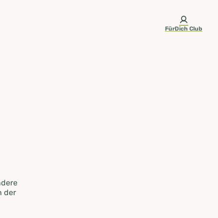
FürDich Club
ndere
n der