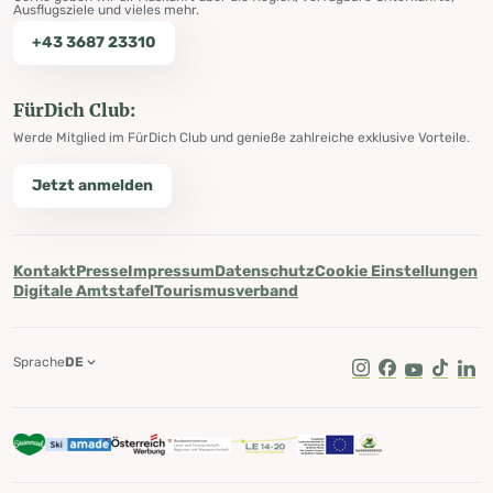
Ausflugsziele und vieles mehr.
+43 3687 23310
FürDich Club:
Werde Mitglied im FürDich Club und genieße zahlreiche exklusive Vorteile.
Jetzt anmelden
Kontakt
Presse
Impressum
Datenschutz
Cookie Einstellungen
Digitale Amtstafel
Tourismusverband
Sprache
DE
Instagram
Facebook
Youtube
Tik Tok
Lin