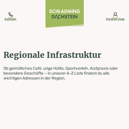
table-of-content.title
Regionale Infrastruktur
Zum Inhalt springen
Zum Inhaltsverzeichnis springen
Zur Navigation springen
Kontakt
FürDich Club
Regionale Infrastruktur
Ob gemütliches Café, urige Hütte, Sportverleih, Arztpraxis oder
besondere Geschäfte – in unserer A–Z Liste findest du alle
wichtigen Adressen in der Region.