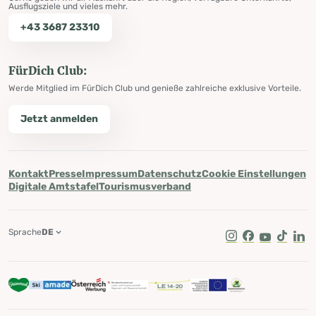
Ausflugsziele und vieles mehr.
+43 3687 23310
FürDich Club:
Werde Mitglied im FürDich Club und genieße zahlreiche exklusive Vorteile.
Jetzt anmelden
Kontakt
Presse
Impressum
Datenschutz
Cookie Einstellungen
Digitale Amtstafel
Tourismusverband
Sprache
DE
Instagram
Facebook
Youtube
Tik Tok
Lin