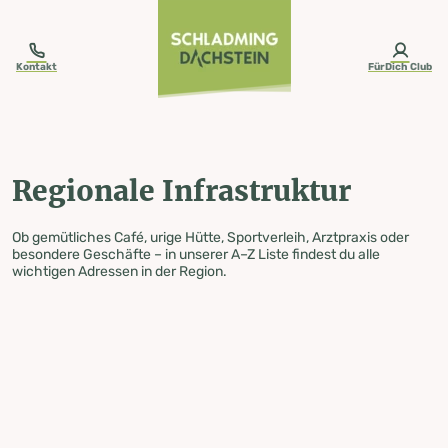
table-of-content.title
Regionale Infrastruktur
Zum Inhalt springen
Zum Inhaltsverzeichnis springen
Zur Navigation springen
Kontakt
FürDich Club
Regionale Infrastruktur
Ob gemütliches Café, urige Hütte, Sportverleih, Arztpraxis oder
besondere Geschäfte – in unserer A–Z Liste findest du alle
wichtigen Adressen in der Region.