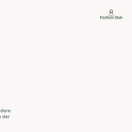
FürDich Club
ndere
n der