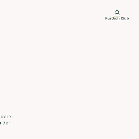
FürDich Club
ndere
n der