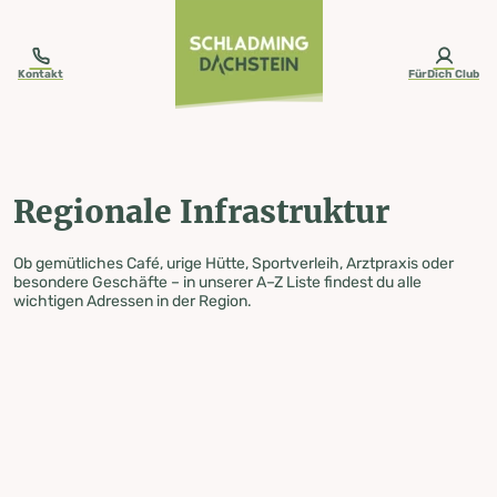
table-of-content.title
Regionale Infrastruktur
Zum Inhalt springen
Zum Inhaltsverzeichnis springen
Zur Navigation springen
Kontakt
FürDich Club
Regionale Infrastruktur
Ob gemütliches Café, urige Hütte, Sportverleih, Arztpraxis oder
besondere Geschäfte – in unserer A–Z Liste findest du alle
wichtigen Adressen in der Region.