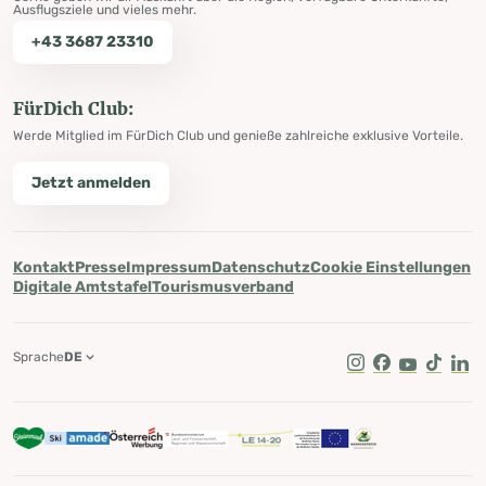
Ausflugsziele und vieles mehr.
+43 3687 23310
FürDich Club:
Werde Mitglied im FürDich Club und genieße zahlreiche exklusive Vorteile.
Jetzt anmelden
Kontakt
Presse
Impressum
Datenschutz
Cookie Einstellungen
Digitale Amtstafel
Tourismusverband
Sprache
DE
Instagram
Facebook
Youtube
Tik Tok
Lin