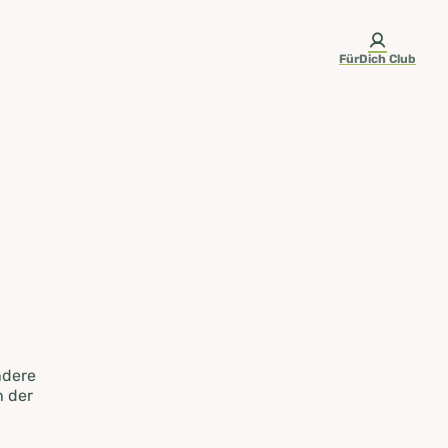
FürDich Club
ndere
n der