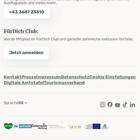
Ausflugsziele und vieles mehr.
+43 3687 23310
FürDich Club:
Werde Mitglied im FürDich Club und genieße zahlreiche exklusive Vorteile.
Jetzt anmelden
Kontakt
Presse
Impressum
Datenschutz
Cookie Einstellungen
Digitale Amtstafel
Tourismusverband
Sprache
DE
Instagram
Facebook
Youtube
Tik Tok
Lin