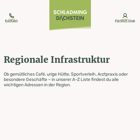
table-of-content.title
Regionale Infrastruktur
Zum Inhalt springen
Zum Inhaltsverzeichnis springen
Zur Navigation springen
Kontakt
FürDich Club
Regionale Infrastruktur
Ob gemütliches Café, urige Hütte, Sportverleih, Arztpraxis oder
besondere Geschäfte – in unserer A–Z Liste findest du alle
wichtigen Adressen in der Region.