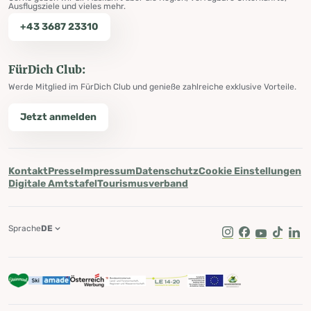
Ausflugsziele und vieles mehr.
+43 3687 23310
FürDich Club:
Werde Mitglied im FürDich Club und genieße zahlreiche exklusive Vorteile.
Jetzt anmelden
Kontakt
Presse
Impressum
Datenschutz
Cookie Einstellungen
Digitale Amtstafel
Tourismusverband
Sprache
DE
Instagram
Facebook
Youtube
Tik Tok
Lin