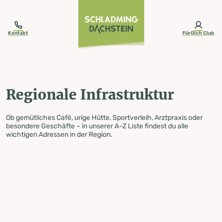
table-of-content.title
Regionale Infrastruktur
Zum Inhalt springen
Zum Inhaltsverzeichnis springen
Zur Navigation springen
Kontakt
FürDich Club
Regionale Infrastruktur
Ob gemütliches Café, urige Hütte, Sportverleih, Arztpraxis oder
besondere Geschäfte – in unserer A–Z Liste findest du alle
wichtigen Adressen in der Region.