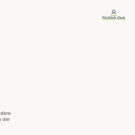
FürDich Club
ndere
n der