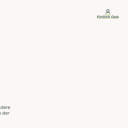
FürDich Club
ndere
n der