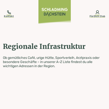
table-of-content.title
Regionale Infrastruktur
Zum Inhalt springen
Zum Inhaltsverzeichnis springen
Zur Navigation springen
Kontakt
FürDich Club
Regionale Infrastruktur
Ob gemütliches Café, urige Hütte, Sportverleih, Arztpraxis oder
besondere Geschäfte – in unserer A–Z Liste findest du alle
wichtigen Adressen in der Region.