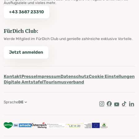
Ausflugsziele und vieles mehr.
+43 3687 23310
FürDich Club:
Werde Mitglied im FürDich Club und genieße zahlreiche exklusive Vorteile.
Jetzt anmelden
Kontakt
Presse
Impressum
Datenschutz
Cookie Einstellungen
Digitale Amtstafel
Tourismusverband
Sprache
DE
Instagram
Facebook
Youtube
Tik Tok
Lin