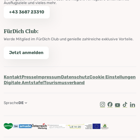
Ausflugsziele und vieles mehr.
+43 3687 23310
FürDich Club:
Werde Mitglied im FürDich Club und genieße zahlreiche exklusive Vorteile.
Jetzt anmelden
Kontakt
Presse
Impressum
Datenschutz
Cookie Einstellungen
Digitale Amtstafel
Tourismusverband
Sprache
DE
Instagram
Facebook
Youtube
Tik Tok
Lin