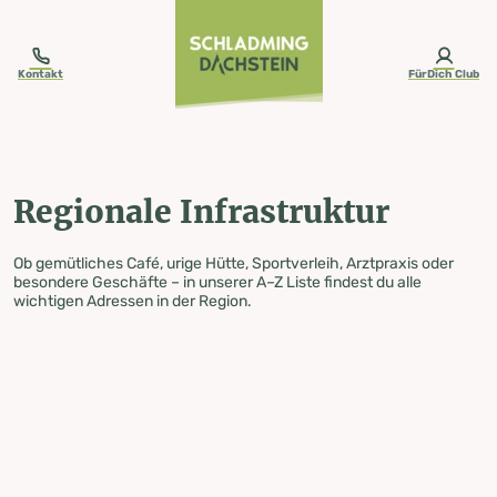
table-of-content.title
Regionale Infrastruktur
Zum Inhalt springen
Zum Inhaltsverzeichnis springen
Zur Navigation springen
Kontakt
FürDich Club
Regionale Infrastruktur
Ob gemütliches Café, urige Hütte, Sportverleih, Arztpraxis oder
besondere Geschäfte – in unserer A–Z Liste findest du alle
wichtigen Adressen in der Region.