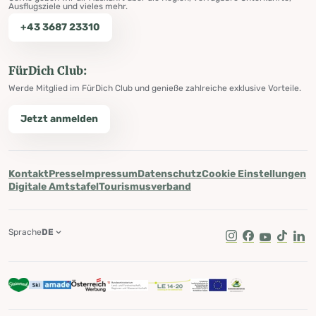
Ausflugsziele und vieles mehr.
+43 3687 23310
FürDich Club:
Werde Mitglied im FürDich Club und genieße zahlreiche exklusive Vorteile.
Jetzt anmelden
Kontakt
Presse
Impressum
Datenschutz
Cookie Einstellungen
Digitale Amtstafel
Tourismusverband
Sprache
DE
Instagram
Facebook
Youtube
Tik Tok
Lin