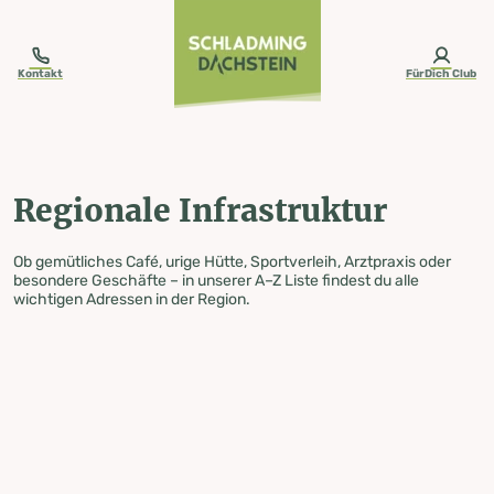
table-of-content.title
Regionale Infrastruktur
Zum Inhalt springen
Zum Inhaltsverzeichnis springen
Zur Navigation springen
Kontakt
FürDich Club
Regionale Infrastruktur
Ob gemütliches Café, urige Hütte, Sportverleih, Arztpraxis oder
besondere Geschäfte – in unserer A–Z Liste findest du alle
wichtigen Adressen in der Region.