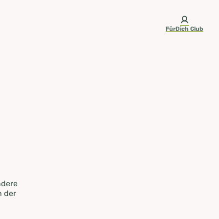
FürDich Club
ndere
n der