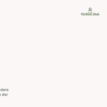
FürDich Club
ndere
n der