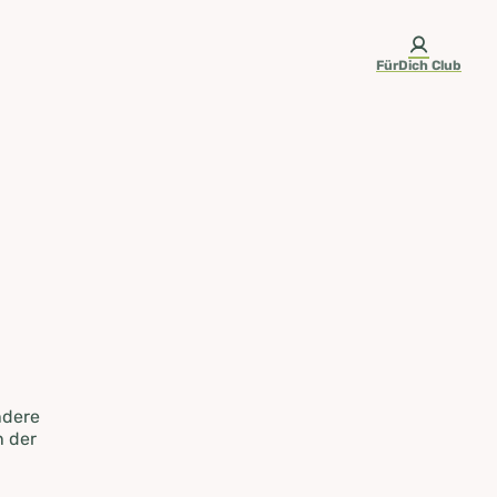
FürDich Club
ndere
n der