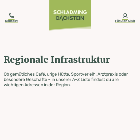
table-of-content.title
Regionale Infrastruktur
Zum Inhalt springen
Zum Inhaltsverzeichnis springen
Zur Navigation springen
Kontakt
FürDich Club
Regionale Infrastruktur
Ob gemütliches Café, urige Hütte, Sportverleih, Arztpraxis oder
besondere Geschäfte – in unserer A–Z Liste findest du alle
wichtigen Adressen in der Region.