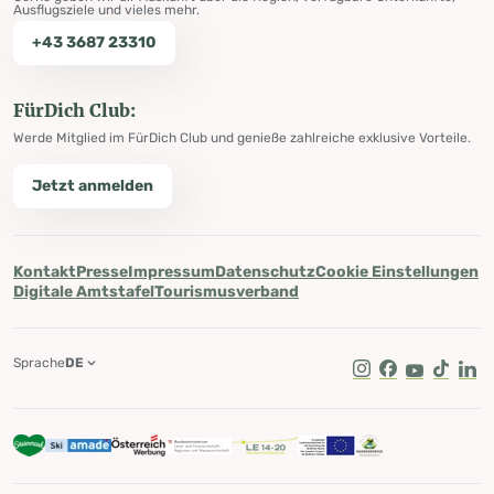
Ausflugsziele und vieles mehr.
+43 3687 23310
FürDich Club:
Werde Mitglied im FürDich Club und genieße zahlreiche exklusive Vorteile.
Jetzt anmelden
Kontakt
Presse
Impressum
Datenschutz
Cookie Einstellungen
Digitale Amtstafel
Tourismusverband
Sprache
DE
Instagram
Facebook
Youtube
Tik Tok
Lin