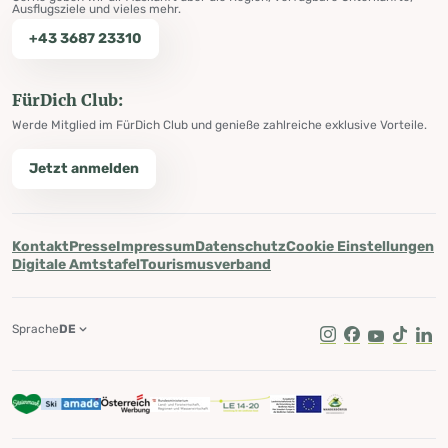
Ausflugsziele und vieles mehr.
+43 3687 23310
FürDich Club:
Werde Mitglied im FürDich Club und genieße zahlreiche exklusive Vorteile.
Jetzt anmelden
Kontakt
Presse
Impressum
Datenschutz
Cookie Einstellungen
Digitale Amtstafel
Tourismusverband
Sprache
DE
Instagram
Facebook
Youtube
Tik Tok
Lin