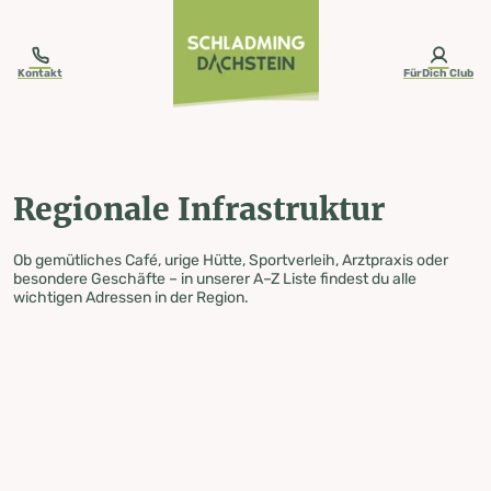
table-of-content.title
Regionale Infrastruktur
Zum Inhalt springen
Zum Inhaltsverzeichnis springen
Zur Navigation springen
Kontakt
FürDich Club
Regionale Infrastruktur
Ob gemütliches Café, urige Hütte, Sportverleih, Arztpraxis oder
besondere Geschäfte – in unserer A–Z Liste findest du alle
wichtigen Adressen in der Region.