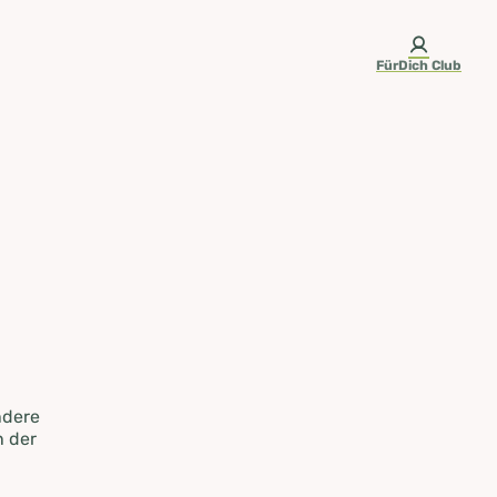
FürDich Club
ndere
n der