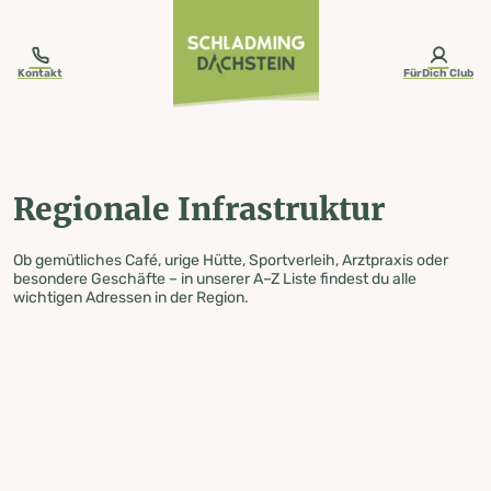
table-of-content.title
Regionale Infrastruktur
Zum Inhalt springen
Zum Inhaltsverzeichnis springen
Zur Navigation springen
Kontakt
FürDich Club
Regionale Infrastruktur
Ob gemütliches Café, urige Hütte, Sportverleih, Arztpraxis oder
besondere Geschäfte – in unserer A–Z Liste findest du alle
wichtigen Adressen in der Region.