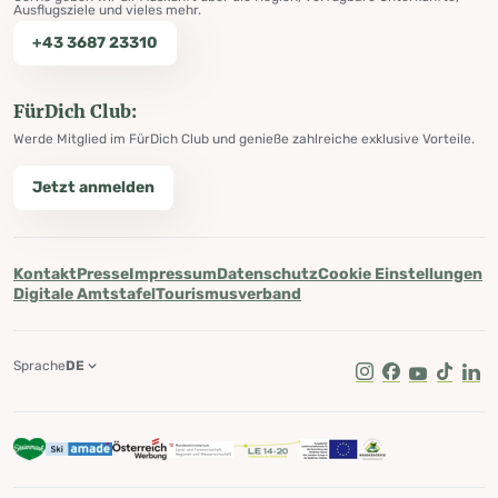
Ausflugsziele und vieles mehr.
+43 3687 23310
FürDich Club:
Werde Mitglied im FürDich Club und genieße zahlreiche exklusive Vorteile.
Jetzt anmelden
Kontakt
Presse
Impressum
Datenschutz
Cookie Einstellungen
Digitale Amtstafel
Tourismusverband
Sprache
DE
Instagram
Facebook
Youtube
Tik Tok
Lin